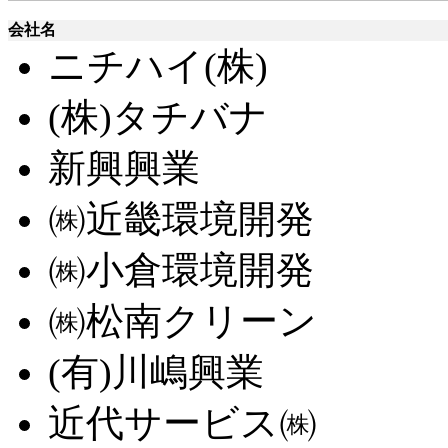
会社名
ニチハイ(株)
(株)タチバナ
新興興業
㈱近畿環境開発
㈱小倉環境開発
㈱松南クリーン
(有)川嶋興業
近代サービス㈱