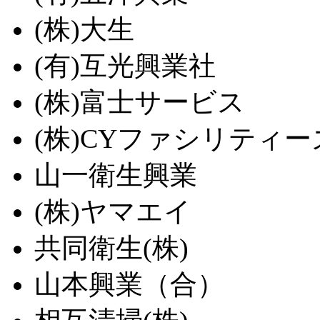
(株)大生
(有)互光興業社
(株)富士サービス
(株)CYファシリティー
山一衛生興業
(株)ヤマエイ
共同衛生(株)
山本興業（合）