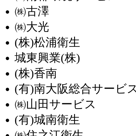
㈱古澤
㈱大光
(株)松浦衛生
城東興業(株)
(株)香南
(有)南大阪総合サービ
㈱山田サービス
(有)城南衛生
㈱住之江衛生