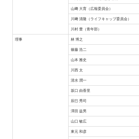
山﨑 大育（広報委員会）
川﨑 清隆（ライフキャップ委員会）
川村 豊（青年部）
理事
林 博之
篠藤 浩二
山本 雅史
川西 太
清水 潤一
坂口 由香里
辰巳 秀司
澤田 益男
山口 敏広
東元 和彦