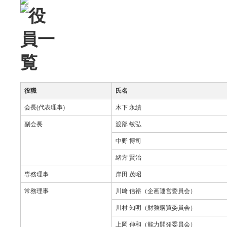
役職
氏名
会長(代表理事)
木下 永績
副会長
渡部 敏弘
中野 博司
緒方 賢治
専務理事
岸田 茂昭
常務理事
川﨑 信裕（企画運営委員会）
川村 知明（財務購買委員会）
上岡 伸和（能力開発委員会）