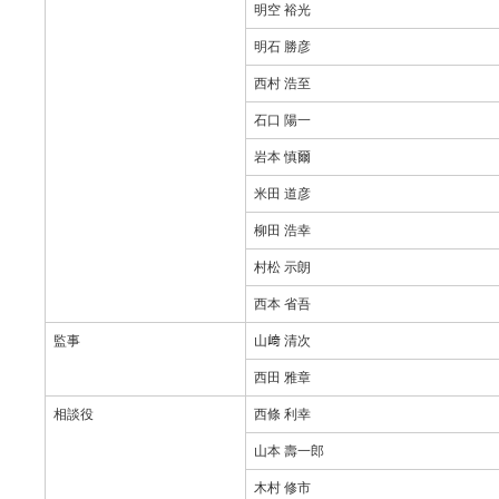
明空 裕光
明石 勝彦
西村 浩至
石口 陽一
岩本 慎爾
米田 道彦
柳田 浩幸
村松 示朗
西本 省吾
監事
山﨑 清次
西田 雅章
相談役
西條 利幸
山本 壽一郎
木村 修市