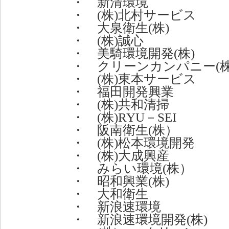
・ 新清環境
・ (株)北村サービス
・ 大泉衛生(株)
・ (株)誠心
・ 美騎環境開発(株)
・ クリーンカンパニー(株
・ (株)東本サービス
・ 福田開発興業
・ (株)共和清掃
・ (株)RYU－SEI
・ 阪南衛生(株）
・ (株)松本環境開発
・ (株)大成興産
・ みらい環境(株）
・ 昭和興業(株)
・ 大和衛生
・ 新浪速環境
・ 新浪速環境開発(株)