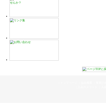
｜
トップページ
｜
協会概要
｜
事業計
｜
入会のメリット
｜
入