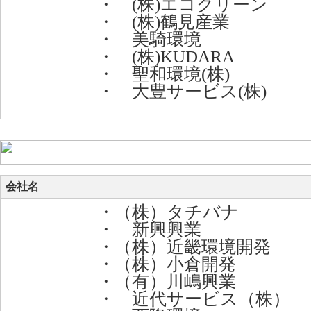
・ (株)エコクリーン
・ (株)鶴見産業
・ 美騎環境
・ (株)KUDARA
・ 聖和環境(株)
・ 大豊サービス(株)
会社名
・（株）タチバナ
・ 新興興業
・（株）近畿環境開発
・（株）小倉開発
・（有）川嶋興業
・ 近代サービス（株）