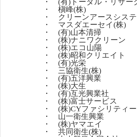
・ (有)トータル・リサー
・ 槇峰(株)
・ クリーンアースシステム
・ マスダエーセイ(株)
・ (有)山本清掃
・ (株)ナニワクリーン
・ (株)エコ山陽
・ (株)昭和クリエイト
・ (有)光栄
・ 三協衛生(株)
・ (有)五洋興業
・ (株)大生
・ (有)互光興業社
・ (株)富士サービス
・ (株)CYファシリティ
・ 山一衛生興業
・ (株)ヤマエイ
・ 共同衛生(株)