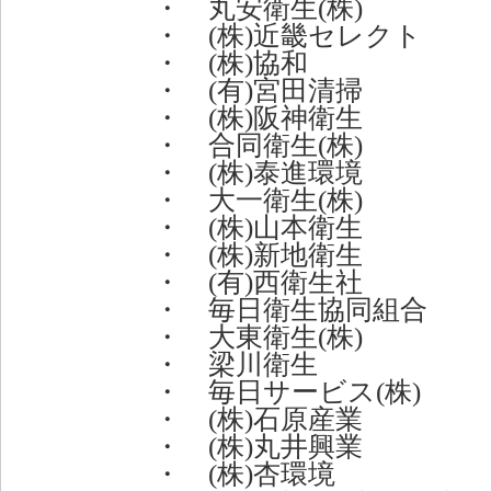
・ 丸安衛生(株)
・ (株)近畿セレクト
・ (株)協和
・ (有)宮田清掃
・ (株)阪神衛生
・ 合同衛生(株)
・ (株)泰進環境
・ 大一衛生(株)
・ (株)山本衛生
・ (株)新地衛生
・ (有)西衛生社
・ 毎日衛生協同組合
・ 大東衛生(株)
・ 梁川衛生
・ 毎日サービス(株)
・ (株)石原産業
・ (株)丸井興業
・ (株)杏環境