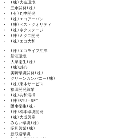
・　(株)大奈環境

・　三永開発(株)

・　(有)丸中開発

・　(株)エコアーバン

・　(株)ベストクオリティ

・　(株)ネクステージ

・　(株)ミクニ開発

・　(株)エコ大和
・　(株)エコライフ江洋

・　新清環境

・　大泉衛生(株)

・　(株)誠心

・　美騎環境開発(株)

・　クリーンカンパニー(株)

・　(株)東本サービス

・　福田開発興業

・　(株)共和清掃

・　(株)RYU－SEI

・　阪南衛生(株）

・　(株)松本環境開発

・　(株)大成興産

・　みらい環境(株）

・　昭和興業(株)

・　新浪速環境
