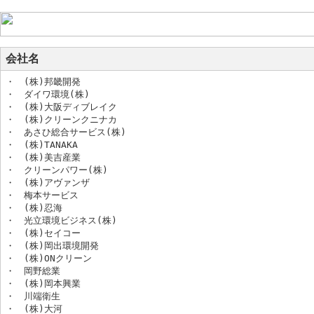
会社名
・　(株)邦畿開発

・　ダイワ環境(株)

・　(株)大阪ディブレイク

・　(株)クリーンクニナカ

・　あさひ総合サービス(株)

・　(株)TANAKA

・　(株)美吉産業

・　クリーンパワー(株)

・　(株)アヴァンザ

・　梅本サービス

・　(株)忍海

・　光立環境ビジネス(株)

・　(株)セイコー

・　(株)岡出環境開発

・　(株)ONクリーン

・　岡野総業

・　(株)岡本興業

・　川端衛生

・　(株)大河
