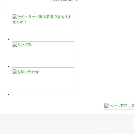
｜
トップページ
｜
協会概要
｜
事業計
｜
入会のメリット
｜
入