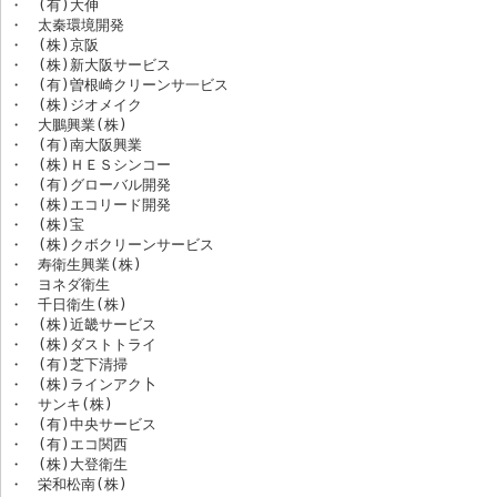
・　(有)大伸

・　太秦環境開発

・　(株)京阪

・　(株)新大阪サービス

・　(有)曽根崎クリーンサ一ビス

・　(株)ジオメイク

・　大鵬興業(株)

・　(有)南大阪興業

・　(株)ＨＥＳシンコー

・　(有)グローバル開発

・　(株)エコリード開発

・　(株)宝

・　(株)クボクリーンサービス

・　寿衛生興業(株)

・　ヨネダ衛生

・　千日衛生(株)

・　(株)近畿サービス

・　(株)ダストトライ

・　(有)芝下清掃

・　(株)ラインアク卜

・　サンキ(株)

・　(有)中央サービス

・　(有)エコ関西

・　(株)大登衛生

・　栄和松南(株)
