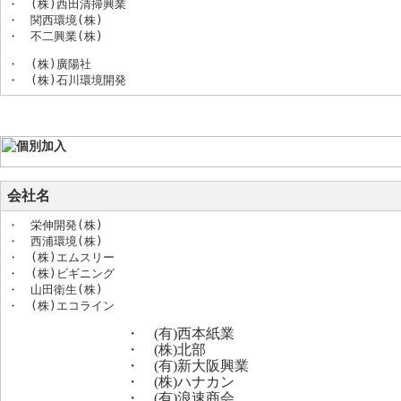
・　(株)西田清掃興業

・　関西環境(株)

・　不二興業(株)
・　(株)廣陽社

・　(株)石川環境開発
会社名
・　栄伸開発(株)

・　西浦環境(株)

・　(株)エムスリー

・　(株)ビギニング

・　山田衛生(株)

・　(株)エコライン
・ (有)西本紙業
・ (株)北部
・ (有)新大阪興業
・ (株)ハナカン
・ (有)浪速商会