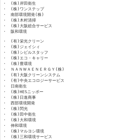
・　(株)岸田衛生

・　(株)ワンステップ

・　南部環境開発(株)

・　(株)木村清掃

・　(株)大阪総合サービス

・　阪和環境
・　(有)栄光クリーン

・　(株)ジェイシィ

・　(株)シビルスタッフ

・　(株)エコ・キャリー

・　
(株)
豊環境

・　ＮＡＮＷＡＥＮＥＲＧＹ(株)

・　(有)大阪クリーンシステム

・　(有)中央エコロジーサービス

・　日南衛生

・　(株)HESニッポー

・　(株)日進商事

・　西部環境開発

・　(株)閃光

・　(株)田中衛生

・　(株)大和環境

・　伸和環境

・　(株)マルヨシ環境

・　(株)三和環境サービス
