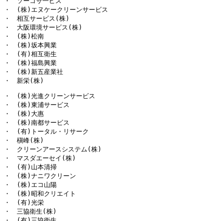
・　ソーゴサ一ビス

・　(株)エヌケークリーンサービス

・　相互サービス(株)

・　大阪環境サービス(株)

・　(株)松南

・　(株)坂本興業

・　(有)相互衛生

・　(株)福島興業

・　(株)新五産業社

・　新栄(株)
・　(株)光進クリーンサービス

・　(株)東浦サービス

・　(株)大惠

・　(株)南都サービス

・　(有)トータル・リサーク

・　槇峰(株)

・　クリーンアースシステム(株)

・　マスダエーセイ(株)

・　(有)山本清掃

・　(株)ナニワクリーン

・　(株)エコ山陽

・　(株)昭和クリエイト

・　(有)光栄

・　三協衛生(株)

・　(有)三協衛生
