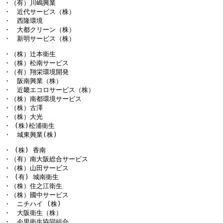
・（有）川嶋興業

・　近代サービス（株）

・　西隆環境

・　大都クリーン（株）

・　新明サービス（株）
・（株）辻本衛生

・（株）松南サービス

・（有）翔栄環境開発

・　阪南興業（株）

・　近畿エコロサービス（株）

・（株）南都環境サービス

・（株）古澤

・ (
株
)
松浦衛生

・　城東興業
(
株
)
・ (株) 香南

・（有）南大阪総合サービス

・（株）山田サービス

・ (有) 城南衛生

・（株）住之江衛生

・（株）國中サービス

・　ニチハイ (株)

・　大阪衛生（株）

・　今里衛生協同組合