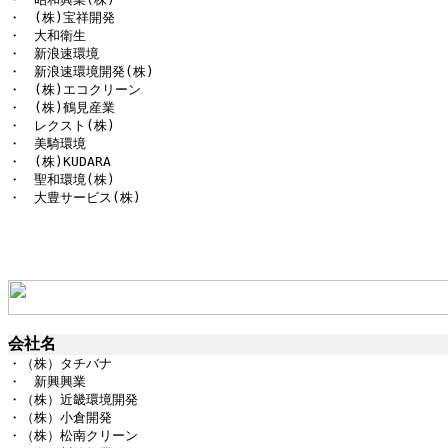
・　(株)宝祥開発

・　大和衛生

・　新浪速環境

・　新浪速環境開発(株)

・　(株)エコクリーン

・　(株)鶴見産業

・　レクスト(株)

・　美騎環境

・　(株)KUDARA

・　聖和環境(株)

・　大豊サービス(株)
会社名
・（株）タチバナ

・　新興興業

・（株）近畿環境開発

・（株）小倉開発

・（株）松南クリーン
