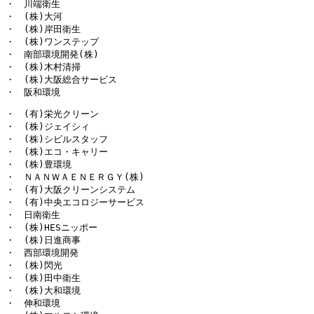
・　川端衛生

・　(株)大河

・　(株)岸田衛生

・　(株)ワンステップ

・　南部環境開発(株)

・　(株)木村清掃

・　(株)大阪総合サービス

・　阪和環境
・　(有)栄光クリーン

・　(株)ジェイシィ

・　(株)シビルスタッフ

・　(株)エコ・キャリー

・　(株)豊環境

・　ＮＡＮＷＡＥＮＥＲＧＹ(株)

・　(有)大阪クリーンシステム

・　(有)中央エコロジーサービス

・　日南衛生

・　(株)HESニッポー

・　(株)日進商事

・　西部環境開発

・　(株)閃光

・　(株)田中衛生

・　(株)大和環境

・　伸和環境
