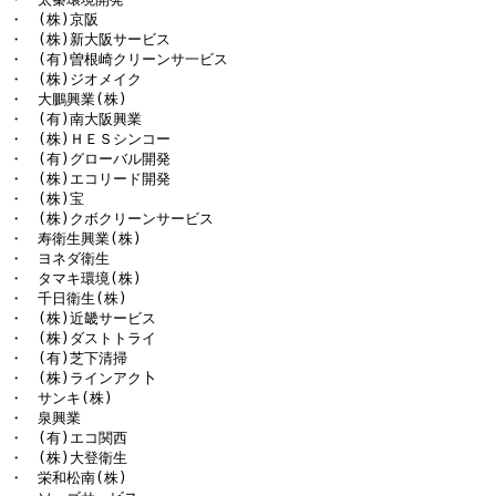
・　(株)京阪

・　(株)新大阪サービス

・　(有)曽根崎クリーンサ一ビス

・　(株)ジオメイク

・　大鵬興業(株)

・　(有)南大阪興業

・　(株)ＨＥＳシンコー

・　(有)グローバル開発

・　(株)エコリード開発

・　(株)宝

・　(株)クボクリーンサービス

・　寿衛生興業(株)

・　ヨネダ衛生

・　タマキ環境(株)

・　千日衛生(株)

・　(株)近畿サービス

・　(株)ダストトライ

・　(有)芝下清掃

・　(株)ラインアク卜

・　サンキ(株)

・　泉興業

・　(有)エコ関西

・　(株)大登衛生

・　栄和松南(株)
