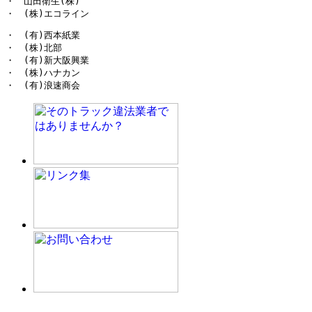
・　山田衛生
(
株
・　
(
株
)
エコライン
・　
(
有
)
西本紙業

・　
(
株
)
北部

・　
(
有
)
新大阪興業

・　
(
株
)
ハナカン

・　
(
有
)
浪速商会