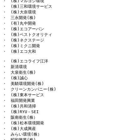
・　(株)マルヨシ環境

・　(株)三和環境サービス

・　(株)大奈環境

・　三永開発(株)

・　(有)丸中開発

・　(株)エコアーバン

・　(株)ベストクオリティ

・　(株)ネクステージ

・　(株)ミクニ開発

・　(株)エコ大和
・　(株)エコライフ江洋

・　新清環境

・　大泉衛生(株)

・　(株)誠心

・　美騎環境開発(株)

・　クリーンカンパニー(株)

・　(株)東本サービス

・　福田開発興業

・　(株)共和清掃

・　(株)RYU－SEI

・　阪南衛生(株）

・　(株)松本環境開発

・　(株)大成興産

・　みらい環境(株）

・　昭和興業(株)
