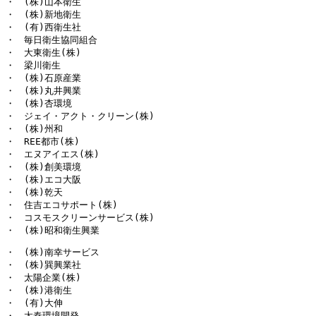
・　(株)山本衛生

・　(株)新地衛生

・　(有)西衛生社

・　毎日衛生協同組合

・　大東衛生(株)

・　梁川衛生

・　(株)石原産業

・　(株)丸井興業

・　(株)杏環境

・　ジェイ・アクト・クリーン(株)

・　(株)州和

・　REE都市(株)

・　エヌアイエス(株)

・　(株)創美環境

・　(株)エコ大阪

・　(株)乾天

・　住吉エコサポート(株)

・　コスモスクリーンサービス(株)

・　(株)昭和衛生興業
・　(株)南幸サービス

・　(株)巽興業社

・　太陽企業(株)

・　(株)港衛生

・　(有)大伸

・　太秦環境開発
