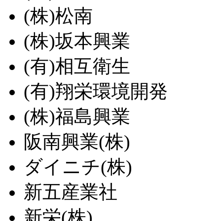
(株)松南
(株)坂本興業
(有)相互衛生
(有)翔栄環境開発
(株)福島興業
阪南興業(株)
ダイニチ(株)
新五産業社
新栄(株)