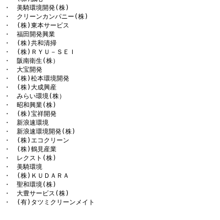
・　美騎環境開発(株)

・　クリーンカンパニー(株)

・　(株)東本サービス

・　福田開発興業

・　(株)共和清掃

・　(株)ＲＹＵ－ＳＥＩ

・　阪南衛生(株）

・　大宝開発

・　(株)松本環境開発

・　(株)大成興産

・　みらい環境(株）

・　昭和興業(株)

・　(株)宝祥開発

・　新浪速環境

・　新浪速環境開発(株)

・　(株)エコクリーン

・　(株)鶴見産業

・　レクスト(株)

・　美騎環境

・　(株)ＫＵＤＡＲＡ

・　聖和環境(株)

・　大豊サービス(株)

・　(有)タツミクリーンメイト