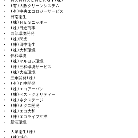
・　ＮＡＮＷＡＥＮＥＲＧＹ(株)

・　(有)大阪クリーンシステム

・　(有)中央エコロジーサービス

・　日南衛生

・　(株)ＨＥＳニッポー

・　(株)日進商事

・　西部環境開発

・　(株)閃光

・　(株)田中衛生

・　(株)大和環境

・　伸和環境

・　(株)マルヨシ環境

・　(株)三和環境サービス

・　(株)大奈環境

・　三永開発(株)

・　(有)丸中開発

・　(株)エコアーバン

・　(株)ベストクオリティー

・　(株)ネクステージ

・　(株)ミクニ開発

・　(株)エコ大和

・　(株)エコライフ江洋

・　新清環境
・　大泉衛生(株)

・　(株)誠心
