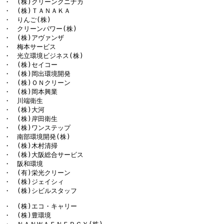
・　(株)クリーンクニナカ

・　(株)ＴＡＮＡＫＡ

・　りんご(株)

・　クリーンパワー(株)

・　(株)アヴァンザ　

・　梅本サービス

・　光立環境ビジネス(株)

・　(株)セイコー

・　(株)岡出環境開発

・　(株)ＯＮクリーン

・　(株)岡本興業

・　川端衛生

・　(株)大河

・　(株)岸田衛生

・　(株)ワンステップ

・　南部環境開発(株)

・　(株)木村清掃

・　(株)大阪総合サービス

・　阪和環境

・　(有)栄光クリーン

・　(株)ジェイシィ

・　(株)シビルスタッフ
・　(株)エコ・キャリー

・　(株)豊環境
