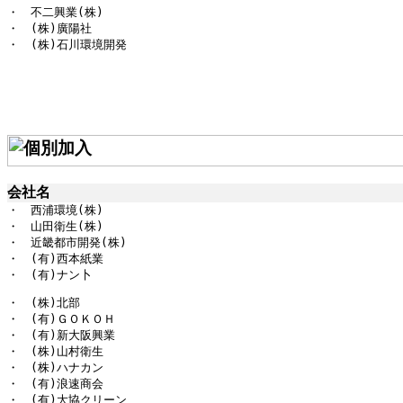
・　不二興業(株)

・　(株)廣陽社

・　(株)石川環境開発
会社名
・　西浦環境
(
株
・　山田衛生(株)

・　近畿都市開発(株)

・　
(
有
)
西本紙業

・　(有)ナン卜
・　
(
株
)
北部

・　(有)ＧＯＫＯＨ

・　
(
有
)
新大阪興業

・　(株)山村衛生

・　(株)ハナカン

・　
(
有
)
浪速商会

・　(有)大協クリーン