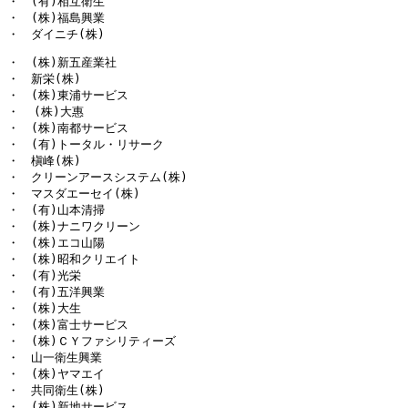
・　(有)相互衛生

・　(株)福島興業

・　ダイニチ(株)
・　(株)新五産業社

・　新栄(株)

・　(株)東浦サービス

・  (株)大惠

・　(株)南都サービス

・　(有)トータル・リサーク

・　槇峰(株)

・　クリーンアースシステム(株)

・　マスダエーセイ(株)

・　(有)山本清掃

・　(株)ナニワクリーン

・　(株)エコ山陽

・　(株)昭和クリエイト

・　(有)光栄

・　(有)五洋興業

・　(株)大生

・　(株)富士サービス

・　(株)ＣＹファシリティーズ

・　山一衛生興業

・　(株)ヤマエイ

・　共同衛生(株)

・　(株)新地サービス
