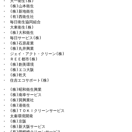
・　大一衛生(株)

・　(株)山本衛生

・　(株)新地衛生

・　(有)西衛生社

・　毎日衛生協同組合

・　大東衛生(株)

・　(株)大和衛生

・　毎日サービス(株)

・　(株)石原産業

・　(株)丸井興業

・　ジェイ・アクト・クリーン(株)

・　ＲＥＥ都市(株)

・　(株)創美環境

・　(株)エコ大阪

・　(株)乾天

・　住吉エコサポート(株)
・　(株)昭和衛生興業

・　(株)南幸サービス

・　(株)巽興業社

・　(株)港衛生

・　(株)ＴＯＫＩクリーンサービス

・　太秦環境開発

・　(株)京阪

・　(株)新大阪サービス

・　(有)曽根崎クリーンサ一ビス
