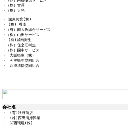
・（株）南都環境サービス

・（株）古澤

・（株）大光
・ 城東興業(株)

・ (株) 香南

・（有）南大阪総合サービス

・（株）山田サービス

・ (有)城南衛生

・（株）住之江衛生

・（株）國中サービス

・　大阪衛生（株）

・　今里衛生協同組合

・　西成清掃協同組合
会社名
・　(有)秋野商店

・　(株)西田清掃興業

・　関西環境(株)