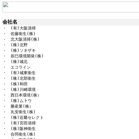
会社名
・　(有)大阪清掃

・　佐藤衛生(株)

・　北大阪清掃(株)

・　(株)北野

・　(株)ソネザキ

・　辰巳環境開発(株)

・　(株)城北

・　エコライン

・　(有)城東衛生

・　(株)北部衛生

・　(株)和田

・　(株)川崎環境

・　西日本環境(株）

・　(株)ム卜ウ

・　勝産業(株）

・　丸安衛生(株)

・　(株)近畿セレクト

・　(有)宮田清掃

・　(株)阪神衛生

・　合同衛生(株)
