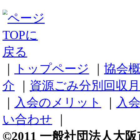
｜
トップページ
｜
協会
介
｜
資源ごみ分別回収月
｜
入会のメリット
｜
入
い合わせ
｜
©2011 一般社団法人