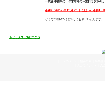
一廃協 事務局の、年末年始の休業日は以下の
令和7（2025）年 12 月 27 日（土）～ 令和8（20
どうぞご理解のほど宜しくお願いいたします。
トピックス一覧はコチラ
｜
トップページ
｜
協会概要
｜
事業計
｜
入会のメリット
｜
入