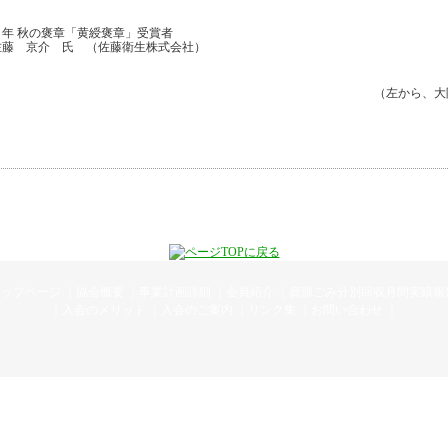
７年 秋の褒章「黄綬褒章」受賞者
佐藤 京介 氏 （佐藤衛生株式会社）
（左から、大
トップページ
｜
協会概要
｜
事業計画詳細
｜
会員紹介
｜
資源ごみ分別回収月間実績報
｜
入会のメリット
｜
入会のご案内
｜
リンク集
｜
お問い合わせ
｜