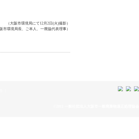
（大阪市環境局にて12月2日(火)撮影）
阪市環境局長、ご本人、一廃協代表理事）
告
｜
©2011 一般社団法人大阪市一般廃棄物適正処理協会