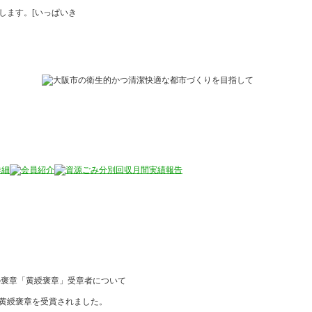
します。[いっぱいき
の褒章「黄綬褒章」受章者について
黄綬褒章を受賞されました。