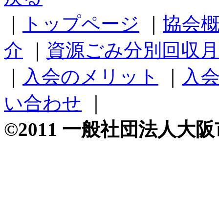
｜
トップページ
｜
協会
介
｜
資源ごみ分別回収月
｜
入会のメリット
｜
入
い合わせ
｜
©2011 一般社団法人