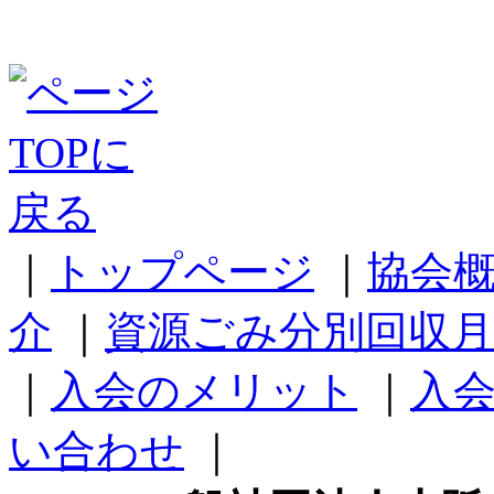
｜
トップページ
｜
協会
介
｜
資源ごみ分別回収月
｜
入会のメリット
｜
入
い合わせ
｜